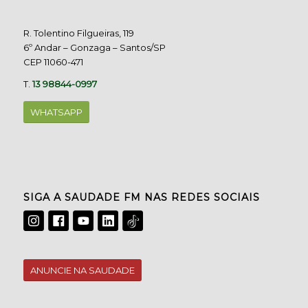
R. Tolentino Filgueiras, 119
6º Andar – Gonzaga – Santos/SP
CEP 11060-471
T.
13 98844-0997
WHATSAPP
SIGA A SAUDADE FM NAS REDES SOCIAIS
ANUNCIE NA SAUDADE