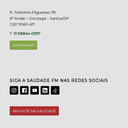
R. Tolentino Filgueiras, 119
6º Andar – Gonzaga – Santos/SP
CEP 11060-471
T.
13 98844-0997
WHATSAPP
SIGA A SAUDADE FM NAS REDES SOCIAIS
ANUNCIE NA SAUDADE