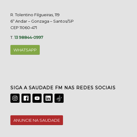
R. Tolentino Filgueiras, 119
6º Andar – Gonzaga – Santos/SP
CEP 11060-471
T.
13 98844-0997
WHATSAPP
SIGA A SAUDADE FM NAS REDES SOCIAIS
ANUNCIE NA SAUDADE