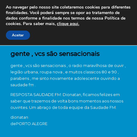
Ao navegar pelo nosso site coletaremos cookies para diferentes
finalidades. Você poderá sempre se opor ao tratamento de
dados conforme a finalidade nos termos de nossa
Política de
cookies. Para saber mais,
clique aqui.
Aceitar
gente , vcs são sensacionais
gente , vcs são sensacionais , o radio maravilhosa de ouvir ,
legião urbana, roupa nova , e muitos classicos 80 e 90 ,
parabens , me sinto novamente adolescente ouvindo a
saudade fm .
RESPOSTA SAUDADE FM: Dionatan, ficamos felizes em
saber que trazemos de volta bons momentos aos nossos
ouvintes. Um abraço de toda equipe da Saudade FM.
dionatan
de
PORTO ALEGRE