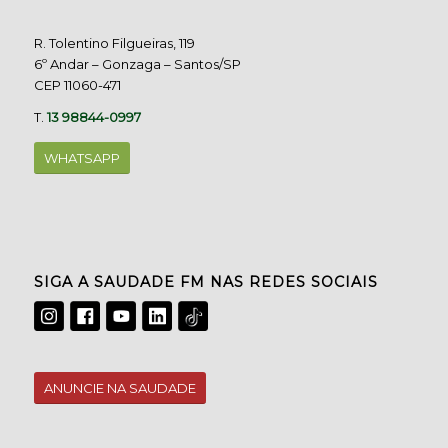
R. Tolentino Filgueiras, 119
6º Andar – Gonzaga – Santos/SP
CEP 11060-471
T.
13 98844-0997
WHATSAPP
SIGA A SAUDADE FM NAS REDES SOCIAIS
ANUNCIE NA SAUDADE