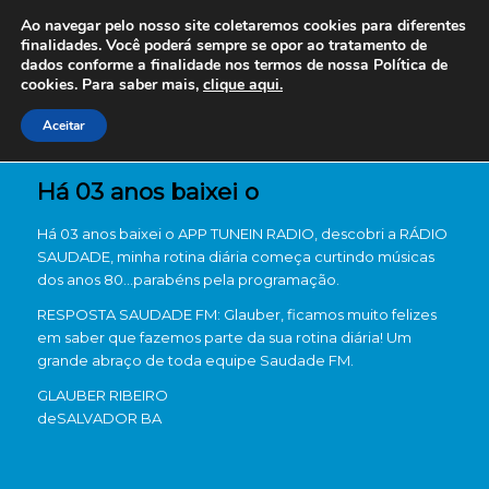
Ao navegar pelo nosso site coletaremos cookies para diferentes
finalidades. Você poderá sempre se opor ao tratamento de
dados conforme a finalidade nos termos de nossa
Política de
cookies. Para saber mais,
clique aqui.
Aceitar
Há 03 anos baixei o
Há 03 anos baixei o APP TUNEIN RADIO, descobri a RÁDIO
SAUDADE, minha rotina diária começa curtindo músicas
dos anos 80…parabéns pela programação.
RESPOSTA SAUDADE FM: Glauber, ficamos muito felizes
em saber que fazemos parte da sua rotina diária! Um
grande abraço de toda equipe Saudade FM.
GLAUBER RIBEIRO
de
SALVADOR BA