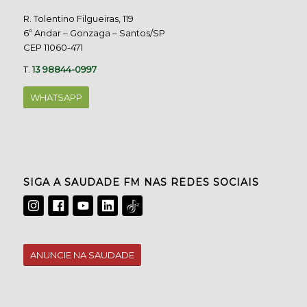
R. Tolentino Filgueiras, 119
6º Andar – Gonzaga – Santos/SP
CEP 11060-471
T.
13 98844-0997
WHATSAPP
SIGA A SAUDADE FM NAS REDES SOCIAIS
ANUNCIE NA SAUDADE