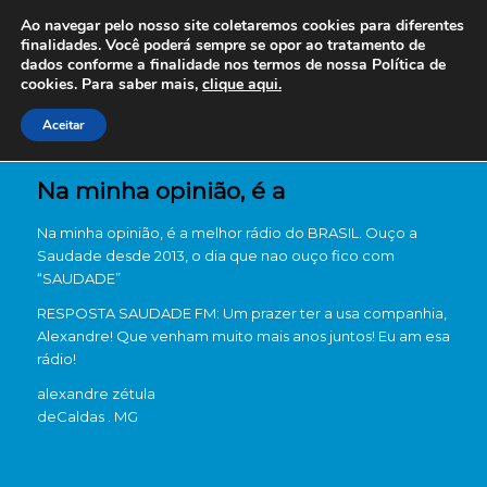
Ao navegar pelo nosso site coletaremos cookies para diferentes
finalidades. Você poderá sempre se opor ao tratamento de
dados conforme a finalidade nos termos de nossa
Política de
cookies. Para saber mais,
clique aqui.
Aceitar
Na minha opinião, é a
Na minha opinião, é a melhor rádio do BRASIL. Ouço a
Saudade desde 2013, o dia que nao ouço fico com
“SAUDADE”
RESPOSTA SAUDADE FM: Um prazer ter a usa companhia,
Alexandre! Que venham muito mais anos juntos! Eu am esa
rádio!
alexandre zétula
de
Caldas . MG