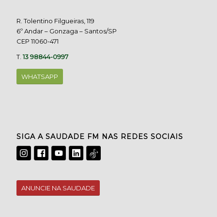
R. Tolentino Filgueiras, 119
6º Andar – Gonzaga – Santos/SP
CEP 11060-471
T.
13 98844-0997
WHATSAPP
SIGA A SAUDADE FM NAS REDES SOCIAIS
ANUNCIE NA SAUDADE