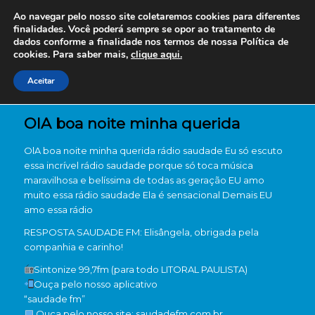
Ao navegar pelo nosso site coletaremos cookies para diferentes
finalidades. Você poderá sempre se opor ao tratamento de
dados conforme a finalidade nos termos de nossa
Política de
cookies. Para saber mais,
clique aqui.
Aceitar
OlA boa noite minha querida
OlA boa noite minha querida rádio saudade Eu só escuto
essa incrível rádio saudade porque só toca música
maravilhosa e belíssima de todas as geração EU amo
muito essa rádio saudade Ela é sensacional Demais EU
amo essa rádio
RESPOSTA SAUDADE FM: Elisângela, obrigada pela
companhia e carinho!
Sintonize 99,7fm (para todo LITORAL PAULISTA)
Ouça pelo nosso aplicativo
“saudade fm”
Ouça pelo nosso site: saudadefm.com.br