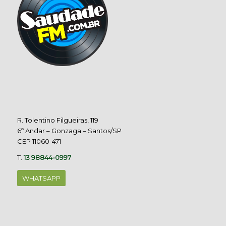
R. Tolentino Filgueiras, 119
6º Andar – Gonzaga – Santos/SP
CEP 11060-471
T.
13 98844-0997
WHATSAPP