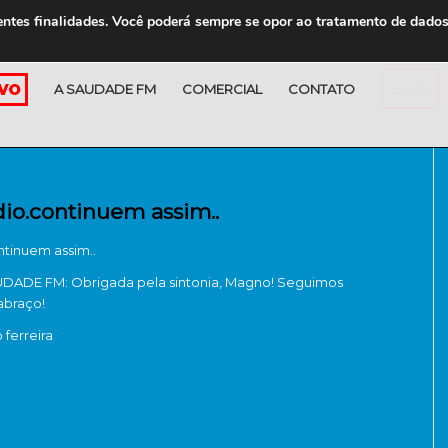
entes finalidades. Você poderá sempre se opor ao tratamento de dado
A SAUDADE FM
COMERCIAL
CONTATO
LOJA
io.continuem assim..
ntinuem assim..
ADE FM: Obrigada pela sintonia, Magno! Seguimos
abraço!
ferreira