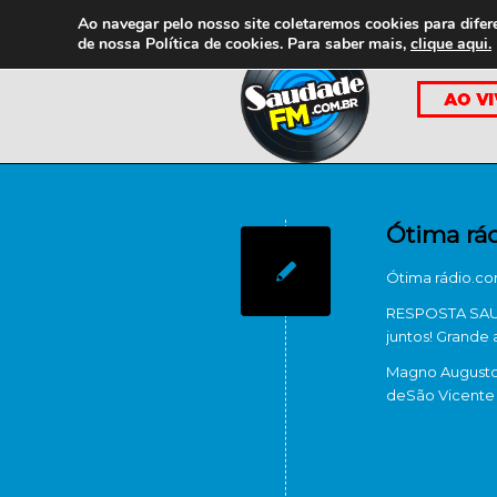
Ao navegar pelo nosso site coletaremos cookies para difer
de nossa
Política de cookies. Para saber mais,
clique aqui.
Ótima rád
Ótima rádio.co
RESPOSTA SAUD
juntos! Grande 
Magno Augusto 
de
São Vicente