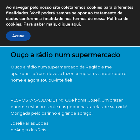
Ao navegar pelo nosso site coletaremos cookies para diferentes
finalidades. Você poderá sempre se opor ao tratamento de
dados conforme a finalidade nos termos de nossa
Política de
cookies. Para saber mais,
clique aqui.
Aceitar
Ouço a rádio num supermercado
Ouço a rádio num supermercado da Região e me
apaixonei, dá uma leveza fazer compras rss, ai descobri o
nome e agora sou ouvinte fiel!
RESPOSTA SAUDADE FM: Que honra, Joseli! Um prazer
enorme estar presente nas pequenas tarefas de sua vida!
Obrigada pelo carinho e grande abraço!
Joseli Farias Lopes
de
Angra dos Reis