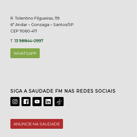
R. Tolentino Filgueiras, 119
6º Andar – Gonzaga – Santos/SP
CEP 11060-471
T.
13 98844-0997
WHATSAPP
SIGA A SAUDADE FM NAS REDES SOCIAIS
ANUNCIE NA SAUDADE