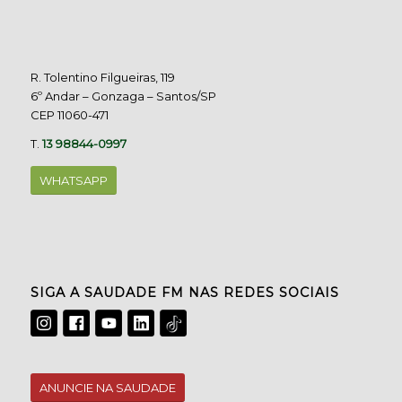
R. Tolentino Filgueiras, 119
6º Andar – Gonzaga – Santos/SP
CEP 11060-471
T.
13 98844-0997
WHATSAPP
SIGA A SAUDADE FM NAS REDES SOCIAIS
ANUNCIE NA SAUDADE