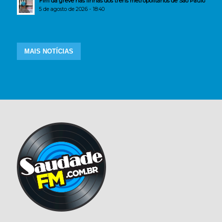
Fim da greve nas linhas dos trens metropolitanos de São Paulo
5 de agosto de 2026 - 18:40
MAIS NOTÍCIAS