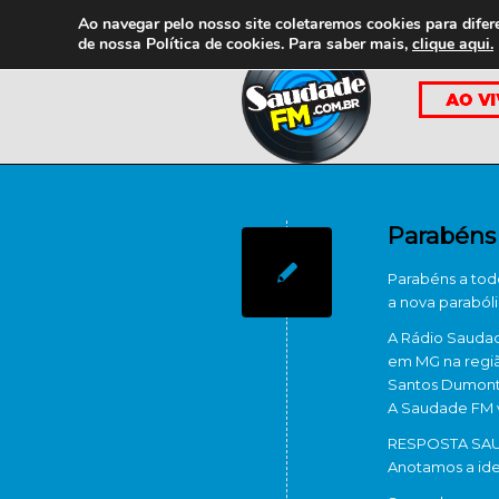
Ao navegar pelo nosso site coletaremos cookies para difer
de nossa
Política de cookies. Para saber mais,
clique aqui.
Parabéns
Parabéns a tod
a nova parabóli
A Rádio Saudad
em MG na regiã
Santos Dumont.
A Saudade FM v
RESPOSTA SAUD
Anotamos a ide