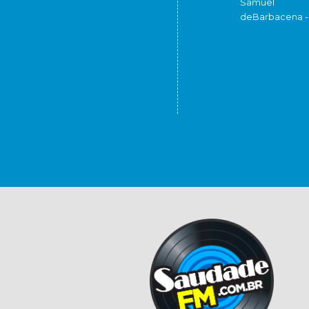
Samuel
de
Barbacena 