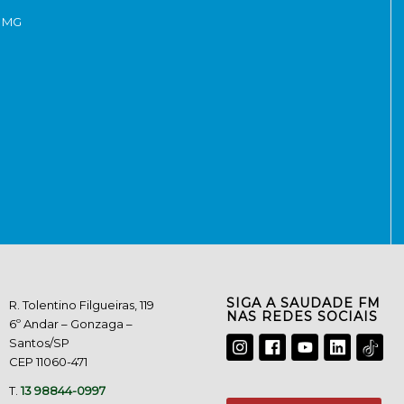
- MG
SIGA A SAUDADE FM
R. Tolentino Filgueiras, 119
NAS REDES SOCIAIS
6º Andar – Gonzaga –
Santos/SP
CEP 11060-471
T.
13 98844-0997