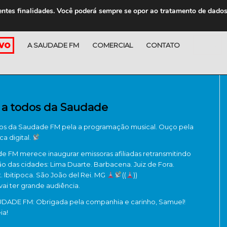
entes finalidades. Você poderá sempre se opor ao tratamento de dado
A SAUDADE FM
COMERCIAL
CONTATO
LOJA
 a todos da Saudade
os da Saudade FM pela a programação musical. Ouço pela
ca digital.
e FM merece inaugurar emissoras afiliadas retransmitindo
o das cidades: Lima Duarte. Barbacena. Juiz de Fora.
 Ibitipoca. São João del Rei. MG
((
))
ai ter grande audiência.
ADE FM: Obrigada pela companhia e carinho, Samuel!
ia!