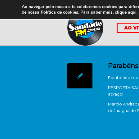
Ao navegar pelo nosso site coletaremos cookies para difer
de nossa
Política de cookies. Para saber mais,
clique aqui.
Parabéns
Parabéns a tod
RESPOSTA SAUD
abraço!
Marcio Andrad
de
Jaraguá do S