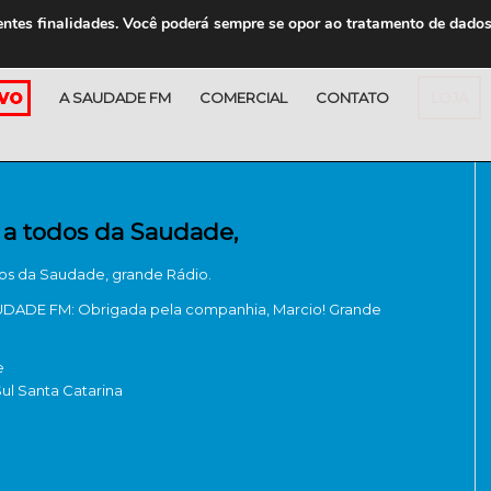
entes finalidades. Você poderá sempre se opor ao tratamento de dado
A SAUDADE FM
COMERCIAL
CONTATO
LOJA
 a todos da Saudade,
os da Saudade, grande Rádio.
ADE FM: Obrigada pela companhia, Marcio! Grande
e
ul Santa Catarina