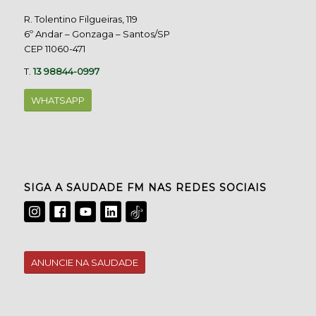
R. Tolentino Filgueiras, 119
6º Andar – Gonzaga – Santos/SP
CEP 11060-471
T.
13 98844-0997
WHATSAPP
SIGA A SAUDADE FM NAS REDES SOCIAIS
ANUNCIE NA SAUDADE