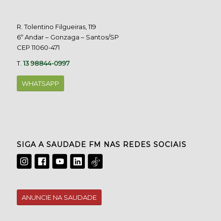
R. Tolentino Filgueiras, 119
6º Andar – Gonzaga – Santos/SP
CEP 11060-471
T.
13 98844-0997
WHATSAPP
SIGA A SAUDADE FM NAS REDES SOCIAIS
ANUNCIE NA SAUDADE