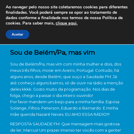
Ao navegar pelo nosso site coletaremos cookies para diferentes
finalidades. Você poderá sempre se opor ao tratamento de
dados conforme a finalidade nos termos de nossa
Política de
cookies. Para saber mais,
clique aqui.
Aceitar
Sou de Belém/Pa, mas vim
Sou de Belém/Pa, mas vim com minha mulher e dois, dos
meus três filhos, morar em Aveiro, Portugal. Contudo, há
alguns anos, desde Belém, que ouço a Saudade FM. Já
até conheço alguns bairros, só de ouvir na rádio a menção
deles kkkk. Gosto muito da programação. Nos dias de
folga, chego a passar o dia inteiro ouvindo!
Por favor mandem um beijo para a minha família. Esposa
Solange, Filhos: Peterson, Eduardo e Bernardo. E minha
mãe querida Nazaré Neves. EU AMO ESSA RÁDIO!!!
RESPOSTA SAUDADE FM: Que mensagem mais gostosa
de ler, Marcus! Um prazer imenso ter vocês com a gente!