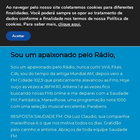
Ao navegar pelo nosso site coletaremos cookies para diferentes
finalidades. Você poderá sempre se opor ao tratamento de
dados conforme a finalidade nos termos de nossa
Política de
cookies. Para saber mais,
clique aqui.
Aceitar
Sou um apaixonado pelo Rádio,
Sou um apaixonado pelo Rádio, nunca curtir Vinil, Fitas,
Cds, sou do tempo da antiga Mundial AM, depois veio a
FM Cidade 102,9 que praticamente alavancou as Fms, Hoje
ouço as vezes a JBFM RJ, Antena 1 e as vezes fico
buscando novas FMs online e me deparei com a Saudade
FM, Fantástica, Maravilhosa, uma programação nota 1000
com uma seleção musical excelente, Parabens.
RESPOSTA SAUDADE FM: Olá Luiz Claudio, sua companhia
maravilhosa é o que nos motiva todos os dias. Gratidão
pelo carinho e sintonia. Abraços de toda equipe Saudade
FM.