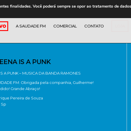
entes finalidades. Você poderá sempre se opor ao tratamento de dado
A SAUDADE FM
COMERCIAL
CONTATO
LOJA
EENA IS A PUNK
IS A PUNK – MUSICA DA BANDA RAMONES
ADE FM: Obrigada pela companhia, Guilherme!
dido! Grande Abraço!
ique Pereira de Souza
 Sp