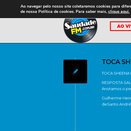
Ao navegar pelo nosso site coletaremos cookies para difer
de nossa
Política de cookies. Para saber mais,
clique aqui.
TOCA SH
TOCA SHEENA 
RESPOSTA SAUD
Anotamos o pe
Guilherme Henr
de
Santo André