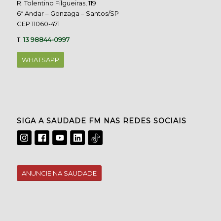
R. Tolentino Filgueiras, 119
6º Andar – Gonzaga – Santos/SP
CEP 11060-471
T.
13 98844-0997
WHATSAPP
SIGA A SAUDADE FM NAS REDES SOCIAIS
ANUNCIE NA SAUDADE