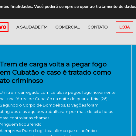
entes finalidades. Você poderá sempre se opor ao tratamento de dado
A SAUDADE FM
COMERCIAL
CONTATO
LOJA
Trem de carga volta a pegar fogo
em Cubatão e caso é tratado como
ato criminoso
Um trem carregado com celulose pegou fogo novamente
na linha férrea de Cubatão na noite de quarta-feira (26).
Segundo o Corpo de Bombeiros, 13 vagões foram
atingidos e as equipes trabalharam por mais de oito horas
para controlar as chamas.
Ninguém ficou ferido.
A empresa Rumo Logística afirma que o incêndio