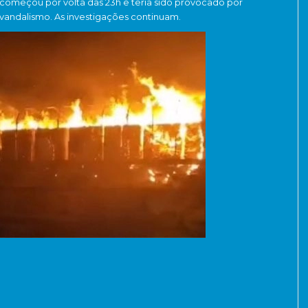
começou por volta das 23h e teria sido provocado por
vandalismo. As investigações continuam.