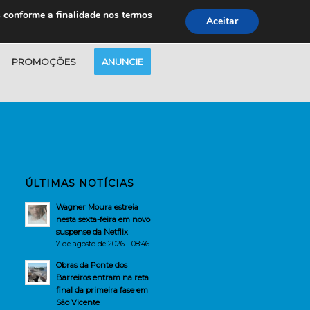
s conforme a finalidade nos termos
Aceitar
PROMOÇÕES
ANUNCIE
ÚLTIMAS NOTÍCIAS
Wagner Moura estreia
nesta sexta-feira em novo
suspense da Netflix
7 de agosto de 2026 - 08:46
Obras da Ponte dos
Barreiros entram na reta
final da primeira fase em
São Vicente