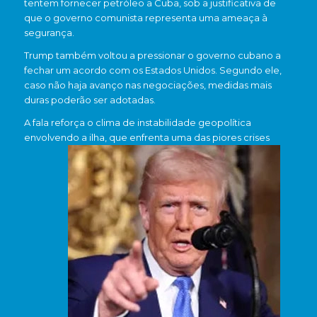
tentem fornecer petróleo a Cuba, sob a justificativa de
que o governo comunista representa uma ameaça à
segurança.
Trump também voltou a pressionar o governo cubano a
fechar um acordo com os Estados Unidos. Segundo ele,
caso não haja avanço nas negociações, medidas mais
duras poderão ser adotadas.
A fala reforça o clima de instabilidade geopolítica
envolvendo a ilha, que enfrenta uma das piores crises