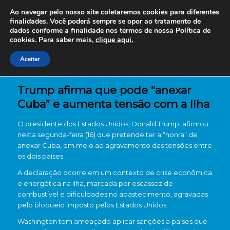
Ao navegar pelo nosso site coletaremos cookies para diferentes
finalidades. Você poderá sempre se opor ao tratamento de
dados conforme a finalidade nos termos de nossa
Política de
cookies. Para saber mais,
clique aqui.
Aceitar
Trump afirma que pode “anexar
Cuba” e aumenta tensão com a Ilha
O presidente dos
Estados Unidos
,
Donald Trump
, afirmou
nesta segunda-feira (16) que pretende ter a “honra” de
anexar
Cuba
, em meio ao agravamento das tensões entre
os dois países.
A declaração ocorre em um contexto de crise econômica
e energética na ilha, marcada por escassez de
combustível e dificuldades no abastecimento, agravadas
pelo bloqueio imposto pelos Estados Unidos.
Washington tem ameaçado aplicar sanções a países que