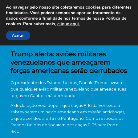
Ao navegar pelo nosso site coletaremos cookies para diferentes
finalidades. Você poderá sempre se opor ao tratamento de
dados conforme a finalidade nos termos de nossa
Política de
cookies. Para saber mais,
clique aqui.
Aceitar
Trump alerta: aviões militares
venezuelanos que ameaçarem
forças americanas serão derrubados
O presidente dos Estados Unidos, Donald Trump, avisou
que qualquer avião militar venezuelano que ameace suas
forças no Caribe será derrubado.
A declaração veio depois que caças F-16 da Venezuela
sobrevoaram um navio americano em missão antidrogas,
o que acendeu alerta no Pentágono. Como resposta, os
Estados Unidos deslocaram dez caças F-35 para Porto
Rico.