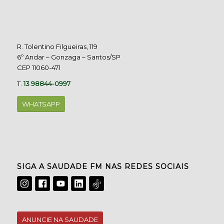
R. Tolentino Filgueiras, 119
6º Andar – Gonzaga – Santos/SP
CEP 11060-471
T.
13 98844-0997
WHATSAPP
SIGA A SAUDADE FM NAS REDES SOCIAIS
ANUNCIE NA SAUDADE