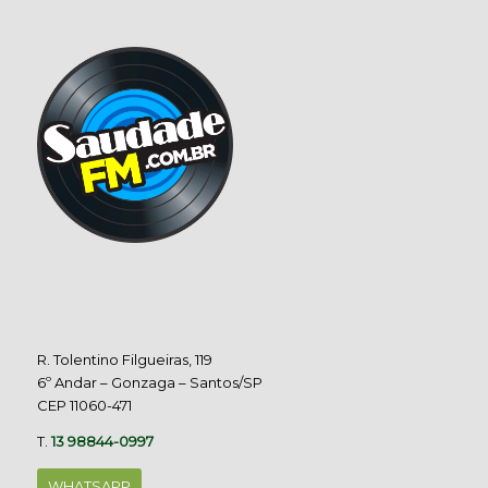
R. Tolentino Filgueiras, 119
6º Andar – Gonzaga – Santos/SP
CEP 11060-471
T.
13 98844-0997
WHATSAPP