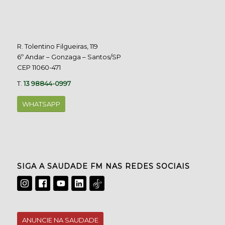
R. Tolentino Filgueiras, 119
6º Andar – Gonzaga – Santos/SP
CEP 11060-471
T.
13 98844-0997
WHATSAPP
SIGA A SAUDADE FM NAS REDES SOCIAIS
ANUNCIE NA SAUDADE