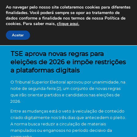
Ao navegar pelo nosso site coletaremos cookies para diferentes
finalidades. Você poderá sempre se opor ao tratamento de
dados conforme a finalidade nos termos de nossa
Política de
cookies. Para saber mais,
clique aqui.
Aceitar
TSE aprova novas regras para
eleições de 2026 e impõe restrições
a plataformas digitais
O
Tribunal Superior Eleitoral
aprovou por unanimidade, na
noite de segunda-feira (2), um conjunto de novas regras
que irão orientar partidos e candidatos nas eleições de
2026.
Entre as mudanças está o veto à veiculação de conteúdo
criado digitalmente nos três dias que antecedem o pleito.
A norma busca reduzir a circulação de materiais
manipulados ou enganosos no período decisivo da
campanha.