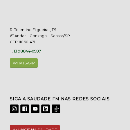
R. Tolentino Filgueiras, 119
6º Andar – Gonzaga – Santos/SP
CEP 11060-471
T.
13 98844-0997
WHATSAPP
SIGA A SAUDADE FM NAS REDES SOCIAIS
ANUNCIE NA SAUDADE