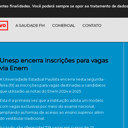
entes finalidades. Você poderá sempre se opor ao tratamento de dado
A SAUDADE FM
COMERCIAL
CONTATO
LOJA
Unesp encerra inscrições para vagas
via Enem
A Universidade Estadual Paulista encerra nesta segunda-
feira (19) as inscrições para vagas destinadas a candidatos
que utilizarão as notas do Enem 2024 e 2025.
Esta é a primeira vez que a instituição adota um modelo
com vagas exclusivas por meio do exame nacional,
ampliando as formas de acesso ao ensino superior além
do vestibular tradicional.
Ao todo, são oferecidas 729 vagas em cursos de 23