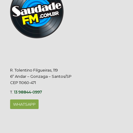
R. Tolentino Filgueiras, 119
6º Andar – Gonzaga – Santos/SP
CEP 11060-471
T.
13 98844-0997
WHATSAPP