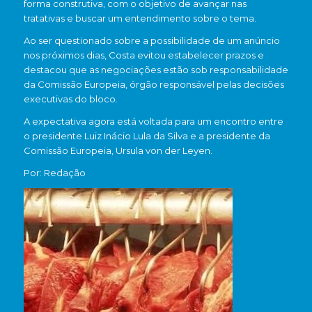
forma construtiva, com o objetivo de avançar nas
tratativas e buscar um entendimento sobre o tema.
Ao ser questionado sobre a possibilidade de um anúncio
nos próximos dias, Costa evitou estabelecer prazos e
destacou que as negociações estão sob responsabilidade
da Comissão Europeia, órgão responsável pelas decisões
executivas do bloco.
A expectativa agora está voltada para um encontro entre
o presidente Luiz Inácio Lula da Silva e a presidente da
Comissão Europeia, Ursula von der Leyen.
Por: Redação