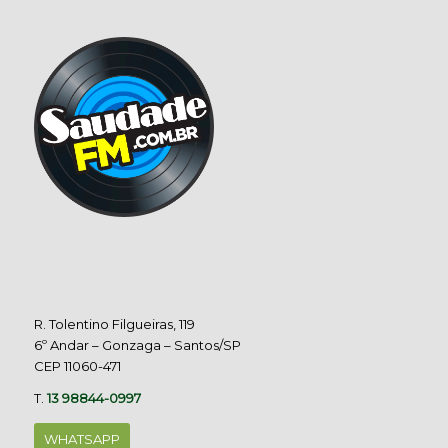
R. Tolentino Filgueiras, 119
6º Andar – Gonzaga – Santos/SP
CEP 11060-471
T.
13 98844-0997
WHATSAPP