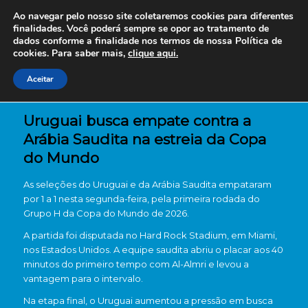
Ao navegar pelo nosso site coletaremos cookies para diferentes
finalidades. Você poderá sempre se opor ao tratamento de
dados conforme a finalidade nos termos de nossa
Política de
cookies. Para saber mais,
clique aqui.
Aceitar
Uruguai busca empate contra a
Arábia Saudita na estreia da Copa
do Mundo
As seleções do
Uruguai
e da
Arábia Saudita
empataram
por 1 a 1 nesta segunda-feira, pela primeira rodada do
Grupo H da Copa do Mundo de 2026.
A partida foi disputada no Hard Rock Stadium, em Miami,
nos Estados Unidos. A equipe saudita abriu o placar aos 40
minutos do primeiro tempo com Al-Almri e levou a
vantagem para o intervalo.
Na etapa final, o Uruguai aumentou a pressão em busca