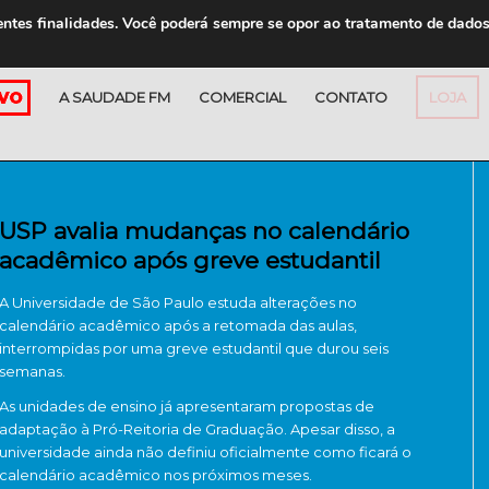
entes finalidades. Você poderá sempre se opor ao tratamento de dado
A SAUDADE FM
COMERCIAL
CONTATO
LOJA
USP avalia mudanças no calendário
acadêmico após greve estudantil
A
Universidade de São Paulo
estuda alterações no
calendário acadêmico após a retomada das aulas,
interrompidas por uma greve estudantil que durou seis
semanas.
As unidades de ensino já apresentaram propostas de
adaptação à Pró-Reitoria de Graduação. Apesar disso, a
universidade ainda não definiu oficialmente como ficará o
calendário acadêmico nos próximos meses.