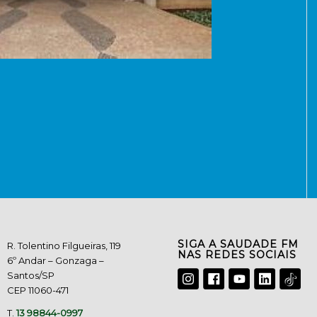
SIGA A SAUDADE FM
R. Tolentino Filgueiras, 119
NAS REDES SOCIAIS
6º Andar – Gonzaga –
Santos/SP
CEP 11060-471
T.
13 98844-0997