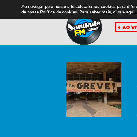
Ao navegar pelo nosso site coletaremos cookies para difer
de nossa
Política de cookies. Para saber mais,
clique aqui.