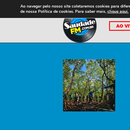
Ao navegar pelo nosso site coletaremos cookies para difer
de nossa
Política de cookies. Para saber mais,
clique aqui.