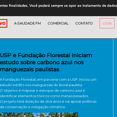
entes finalidades. Você poderá sempre se opor ao tratamento de dado
A SAUDADE FM
COMERCIAL
CONTATO
LOJA
USP e Fundação Florestal iniciam
estudo sobre carbono azul nos
manguezais paulistas
A Fundação Florestal, em parceria com a USP, iniciou um
estudo inédito nos manguezais do litoral paulista.
O objetivo é mapear o estoque de carbono azul e
identificar elementos tóxicos como metais pesados.
O projeto terá duração de dois anos e vai apoiar políticas
de conservação e mitigação climática.