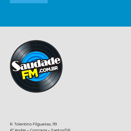
R. Tolentino Filgueiras, 119
6º Andar – Gonzaga – Santos/SP