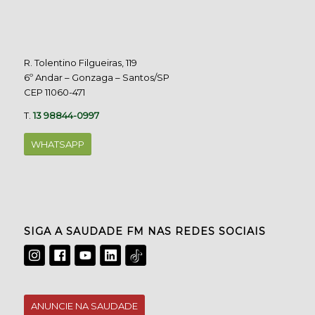
R. Tolentino Filgueiras, 119
6º Andar – Gonzaga – Santos/SP
CEP 11060-471
T.
13 98844-0997
WHATSAPP
SIGA A SAUDADE FM NAS REDES SOCIAIS
ANUNCIE NA SAUDADE