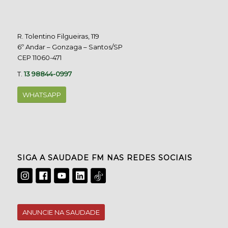
R. Tolentino Filgueiras, 119
6º Andar – Gonzaga – Santos/SP
CEP 11060-471
T.
13 98844-0997
WHATSAPP
SIGA A SAUDADE FM NAS REDES SOCIAIS
ANUNCIE NA SAUDADE