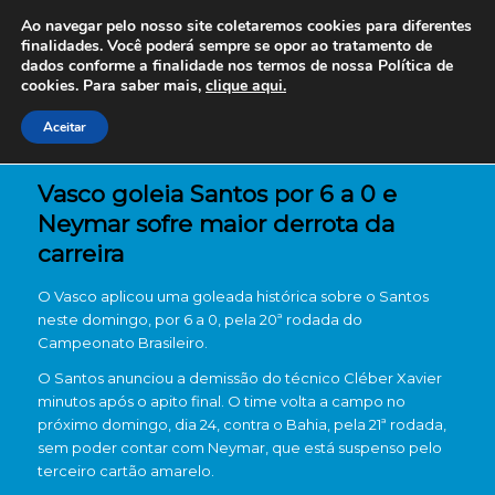
Ao navegar pelo nosso site coletaremos cookies para diferentes
finalidades. Você poderá sempre se opor ao tratamento de
dados conforme a finalidade nos termos de nossa
Política de
cookies. Para saber mais,
clique aqui.
Aceitar
Vasco goleia Santos por 6 a 0 e
Neymar sofre maior derrota da
carreira
O Vasco aplicou uma goleada histórica sobre o Santos
neste domingo, por 6 a 0, pela 20ª rodada do
Campeonato Brasileiro.
O Santos anunciou a demissão do técnico Cléber Xavier
minutos após o apito final. O time volta a campo no
próximo domingo, dia 24, contra o Bahia, pela 21ª rodada,
sem poder contar com Neymar, que está suspenso pelo
terceiro cartão amarelo.