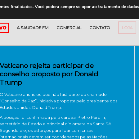
entes finalidades. Você poderá sempre se opor ao tratamento de dado
A SAUDADE FM
COMERCIAL
CONTATO
LOJA
Vaticano rejeita participar de
conselho proposto por Donald
Trump
O
Vaticano
anunciou que não fará parte do chamado
“Conselho da Paz”, iniciativa proposta pelo presidente dos
Estados Unidos,
Donald Trump
.
A posição foi confirmada pelo cardeal
Pietro Parolin
,
secretário de Estado e principal diplomata da Santa Sé.
Segundo ele, os esforços para lidar com crises
internacionais devem ser coordenados pelas
Nações