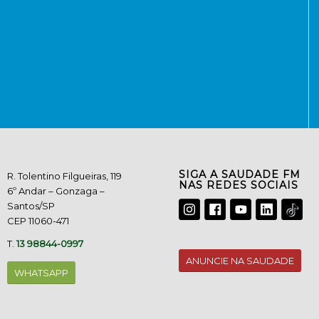
SIGA A SAUDADE FM
R. Tolentino Filgueiras, 119
NAS REDES SOCIAIS
6º Andar – Gonzaga –
Santos/SP
CEP 11060-471
T.
13 98844-0997
ANUNCIE NA SAUDADE
WHATSAPP