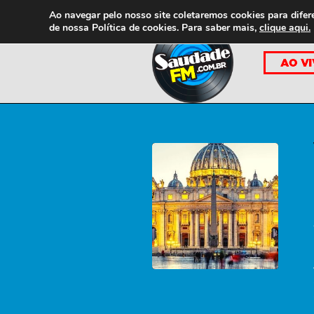
Ao navegar pelo nosso site coletaremos cookies para difer
de nossa
Política de cookies. Para saber mais,
clique aqui.