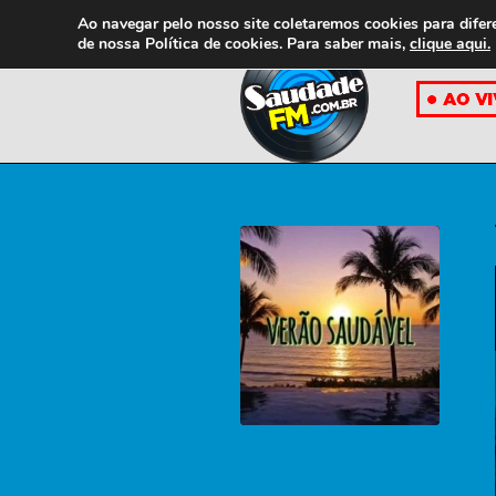
Ao navegar pelo nosso site coletaremos cookies para difer
de nossa
Política de cookies. Para saber mais,
clique aqui.