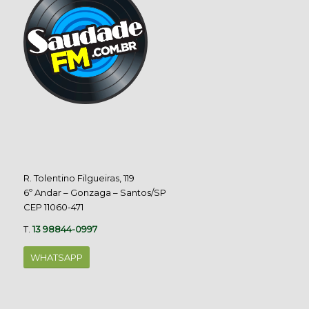
R. Tolentino Filgueiras, 119
6º Andar – Gonzaga – Santos/SP
CEP 11060-471
T.
13 98844-0997
WHATSAPP