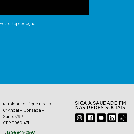
Foto: Reprodução
SIGA A SAUDADE FM
R. Tolentino Filgueiras, 119
NAS REDES SOCIAIS
6º Andar – Gonzaga –
Santos/SP
CEP 11060-471
T.
13 98844-0997