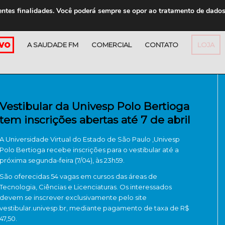
entes finalidades. Você poderá sempre se opor ao tratamento de dado
A SAUDADE FM
COMERCIAL
CONTATO
LOJA
Vestibular da Univesp Polo Bertioga
tem inscrições abertas até 7 de abril
A Universidade Virtual do Estado de São Paulo ,Univesp
Polo Bertioga recebe inscrições para o vestibular até a
próxima segunda-feira (7/04), às 23h59.
São oferecidas 54 vagas em cursos das áreas de
Tecnologia, Ciências e Licenciaturas. Os interessados
devem se inscrever exclusivamente pelo site
vestibular.univesp.br, mediante pagamento de taxa de R$
47,50.