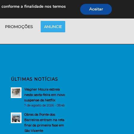
s conforme a finalidade nos termos
Aceitar
PROMOÇÕES
ANUNCIE
ÚLTIMAS NOTÍCIAS
Wagner Moura estreia
nesta sexta-feira em novo
suspense da Netflix
7 de agosto de 2026 - 08:46
Obras da Ponte dos
Barreiros entram na reta
final da primeira fase em
São Vicente