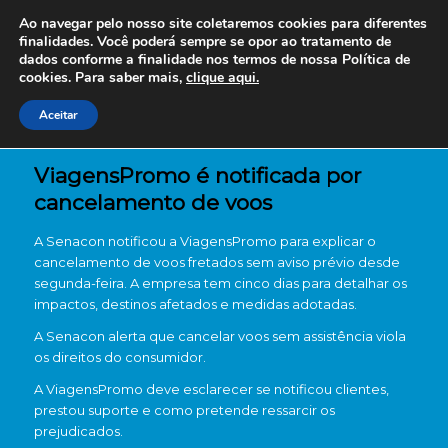
Ao navegar pelo nosso site coletaremos cookies para diferentes
finalidades. Você poderá sempre se opor ao tratamento de
dados conforme a finalidade nos termos de nossa
Política de
cookies. Para saber mais,
clique aqui.
Aceitar
ViagensPromo é notificada por
cancelamento de voos
A Senacon notificou a ViagensPromo para explicar o
cancelamento de voos fretados sem aviso prévio desde
segunda-feira. A empresa tem cinco dias para detalhar os
impactos, destinos afetados e medidas adotadas.
A Senacon alerta que cancelar voos sem assistência viola
os direitos do consumidor.
A ViagensPromo deve esclarecer se notificou clientes,
prestou suporte e como pretende ressarcir os
prejudicados.