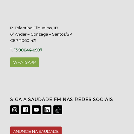
R. Tolentino Filgueiras, 119
6º Andar – Gonzaga – Santos/SP
CEP 11060-471
T.
13 98844-0997
WHATSAPP
SIGA A SAUDADE FM NAS REDES SOCIAIS
ANUNCIE NA SAUDADE