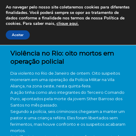
Ao navegar pelo nosso site coletaremos cookies para diferentes
finalidades. Você poderá sempre se opor ao tratamento de
dados conforme a finalidade nos termos de nossa
Política de
cookies. Para saber mais,
clique aqui.
Aceitar
Violência no Rio: oito mortos em
operação policial
Dia violento no Rio de Janeiro de ontem. Oito suspeitos
morreram em uma operação da Polícia Militar na Vila
Aliança, na zona oeste, nesta quinta-feira.
A ação tinha como alvo integrantes do Terceiro Comando
Puro, apontados pela morte da jovem Sther Barroso dos
Santos no mês passado.
Segundo a polícia, seis criminosos chegaram a manter um
pastor e uma criança reféns. Eles foram libertados sem
ferimentos, mas houve confronto e os suspeitos acabaram
mortos.