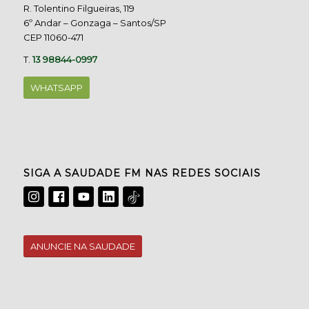
R. Tolentino Filgueiras, 119
6º Andar – Gonzaga – Santos/SP
CEP 11060-471
T.
13 98844-0997
WHATSAPP
SIGA A SAUDADE FM NAS REDES SOCIAIS
ANUNCIE NA SAUDADE