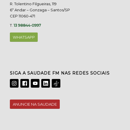
R. Tolentino Filgueiras, 119
6º Andar – Gonzaga – Santos/SP
CEP 11060-471
T.
13 98844-0997
WHATSAPP
SIGA A SAUDADE FM NAS REDES SOCIAIS
ANUNCIE NA SAUDADE