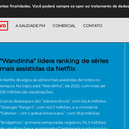
entes finalidades. Você poderá sempre se opor ao tratamento de dado
A SAUDADE FM
COMERCIAL
CONTATO
LOJA
“Wandinha” lidera ranking de séries
mais assistidas da Netflix
A Netflix divulgou as séries mais assistidas de todos os
tempos. No topo está “Wandinha”, de 2022, com mais de
252 milhões de visualizações.
Outros destaques são “Adolescência”, com 142,6 milhões,
“Stranger Things 4”, com 140,7 milhões, e a minissérie
“Dahmer – Um Canibal Americano”, com 115,6 milhões.
“Bridgerton”, primeira temporada, registrou 113,3 milhões
de visualizações e acompanha Daphne em sua busca por