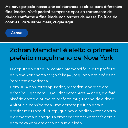
Ao navegar pelo nosso site coletaremos cookies para diferentes
finalidades. Você poderá sempre se opor ao tratamento de
dados conforme a finalidade nos termos de nossa
Política de
cookies. Para saber mais,
clique aqui.
Aceitar
Zohran Mamdani é eleito o primeiro
prefeito muçulmano de Nova York
O deputado estadual Zohran Mamdani foi eleito prefeito
de Nova York nesta terça-feira (4), segundo projeções da
imprensa americana.
Com 90% dos votos apurados, Mamdani aparece em
primeiro lugar com 50,4% dos votos. Aos 34 anos, ele fará
história como o primeiro prefeito muçulmano da cidade.
A vitória é considerada uma derrota política para o
presidente Donald Trump, que havia pedido votos contra
o democrata e chegou a ameaçar cortar verbas federais
para nova york em caso de sua eleição.