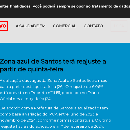
entes finalidades. Você poderá sempre se opor ao tratamento de dado
A SAUDADE FM
COMERCIAL
CONTATO
LOJA
Zona azul de Santos terá reajuste a
partir de quinta-feira
A utilização das vagas da Zona Azul de Santos ficará mais
cara a partir desta quinta-feira (26). O reajuste de 6,06%
está previsto no Decreto nº 11.151, publicado no Diário
Oficial desta terça-feira (24).
De acordo com a Prefeitura de Santos, a atualização tem
como base a variação do IPCA entre julho de 2023 e
novembro de 2024, conforme normas contratuais. O último
reajuste havia sido aplicado em 1º de fevereiro de 2024.