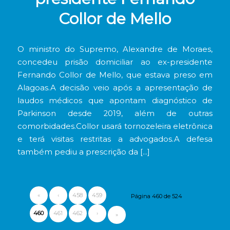
Collor de Mello
O ministro do Supremo, Alexandre de Moraes,
concedeu prisão domiciliar ao ex-presidente
Fernando Collor de Mello, que estava preso em
Alagoas.A decisão veio após a apresentação de
laudos médicos que apontam diagnóstico de
Parkinson desde 2019, além de outras
comorbidades.Collor usará tornozeleira eletrônica
e terá visitas restritas a advogados.A defesa
também pediu a prescrição da […]
«
‹
458
459
Página 460 de 524
460
461
462
›
»