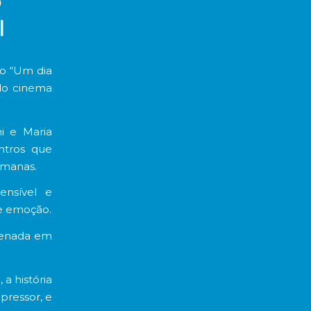
o
l
lo “Um dia
 do cinema
i
e
Maria
ntros que
umanas.
ensível e
e emoção.
ncenada em
a história
ressor, e