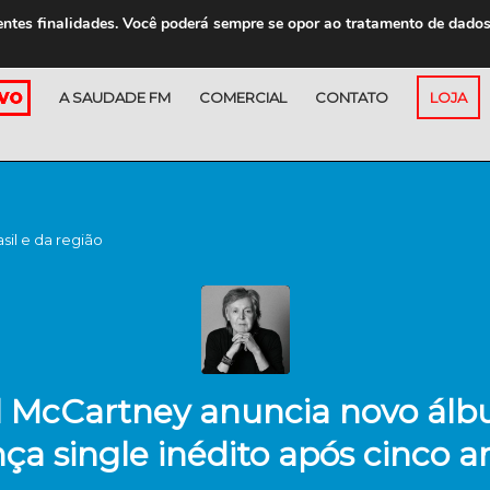
entes finalidades. Você poderá sempre se opor ao tratamento de dado
A SAUDADE FM
COMERCIAL
CONTATO
LOJA
asil e da região
l McCartney anuncia novo álb
nça single inédito após cinco a