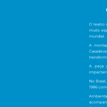
O teatro 
muito esp
mundial.
A montag
Casadeval
transform
A peça p
impactant
No Brasil
1986 com 
Ambientad
acompanh