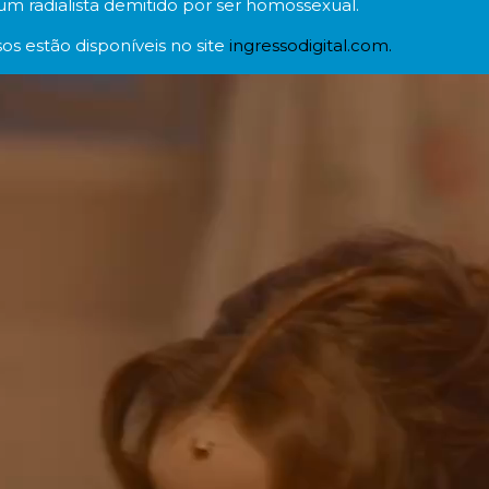
 um radialista demitido por ser homossexual.
os estão disponíveis no site
ingressodigital.com.