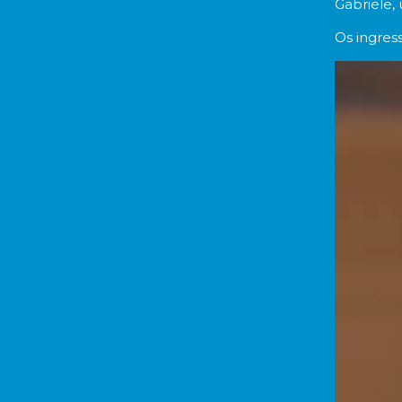
Gabriele,
Os ingress