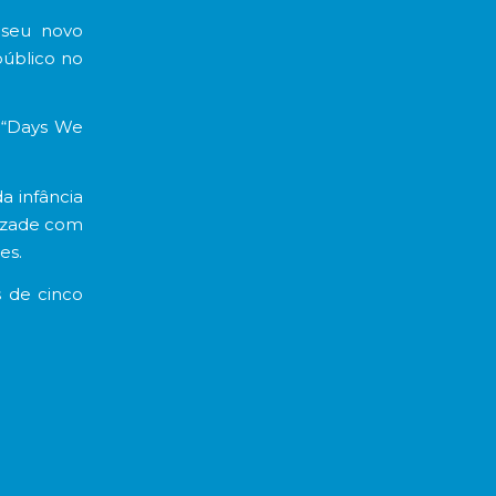
seu novo
público no
o “Days We
a infância
mizade com
es.
s de cinco