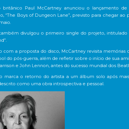
 britânico
Paul McCartney
anunciou o lançamento de 
o, “The Boys of Dungeon Lane”, previsto para chegar ao 
 maio.
 também divulgou o primeiro single do projeto, intitulad
nd”.
 com a proposta do disco, McCartney revisita memórias d
ool do pós-guerra, além de refletir sobre o início de sua a
rrison
e
John Lennon
, antes do sucesso mundial dos Beatl
o marca o retorno do artista a um álbum solo após mai
descrito como uma obra introspectiva e pessoal.