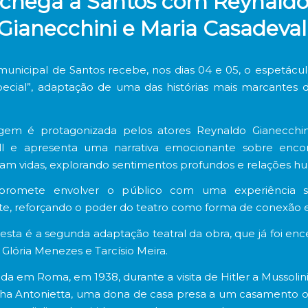
chega a Santos com Reynald
Gianecchini e Maria Casadeval
municipal de Santos recebe, nos dias 04 e 05, o espetácu
ecial”, adaptação de uma das histórias mais marcantes
em é protagonizada pelos atores
Reynaldo Gianecchin
l
e apresenta uma narrativa emocionante sobre enco
am vidas, explorando sentimentos profundos e relações h
romete envolver o público com uma experiência s
e, reforçando o poder do teatro como forma de conexão 
, esta é a segunda adaptação teatral da obra, que já foi e
Glória Menezes e Tarcísio Meira.
a em Roma, em 1938, durante a visita de Hitler a Mussolini, 
a Antonietta, uma dona de casa presa a um casamento op