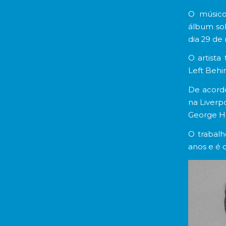
O músico
álbum sol
dia 29 de
O artista
Left Behi
De acordo
na Liverp
George Ha
O trabalh
anos e é 