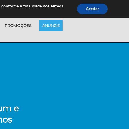
s conforme a finalidade nos termos
Aceitar
PROMOÇÕES
ANUNCIE
um e
nos