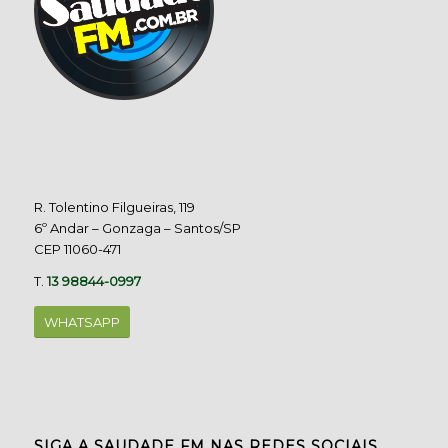
R. Tolentino Filgueiras, 119
6º Andar – Gonzaga – Santos/SP
CEP 11060-471
T.
13 98844-0997
WHATSAPP
SIGA A SAUDADE FM NAS REDES SOCIAIS