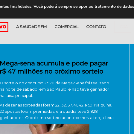
entes finalidades. Você poderá sempre se opor ao tratamento de dado
A SAUDADE FM
COMERCIAL
CONTATO
LOJA
Mega-sena acumula e pode pagar
r$ 47 milhões no próximo sorteio
O sorteio do concurso 2.970 da Mega-Sena foi realizado
na noite de sábado, em São Paulo, e não teve ganhador
na faixa principal.
As dezenas sorteadas foram 22, 32, 37, 41, 42 e 59. Na quina,
22 apostas foram premiadas, e a quadra teve 2.828
ganhadores. O próximo sorteio acontece nesta terça-feira.