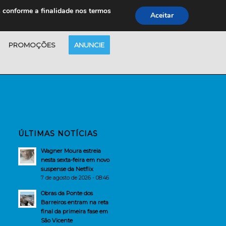
s conforme a finalidade nos termos
Aceitar
PROMOÇÕES
ANUNCIE
ÚLTIMAS NOTÍCIAS
Wagner Moura estreia
nesta sexta-feira em novo
suspense da Netflix
7 de agosto de 2026 - 08:46
Obras da Ponte dos
Barreiros entram na reta
final da primeira fase em
São Vicente