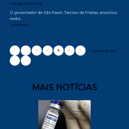
5 de agosto de 2026
O governador de São Paulo, Tarcísio de Freitas, anunciou
nesta…
Leia mais
«
‹
3
4
5
6
7
Página 5 de 1042
›
»
MAIS NOTÍCIAS