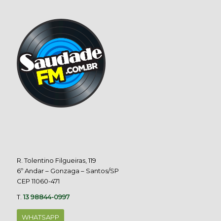
R. Tolentino Filgueiras, 119
6º Andar – Gonzaga – Santos/SP
CEP 11060-471
T.
13 98844-0997
WHATSAPP