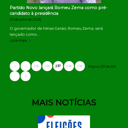
Partido Novo lançará Romeu Zema como pré-
candidato à presidência
23 de julho de 2025
O governador de Minas Gerais, Romeu Zema, será
lançado como…
Leia mais
«
‹
235
236
237
238
239
Página 237 de 293
›
»
MAIS NOTÍCIAS